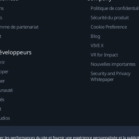
ns
Politique de confidential
s
Sécurité du produit
mme de partenariat
Cookie Preference
t
Blog
VIVE X
éveloppeurs
VR for Impact
rir
Nouvelles importantes
pper
Security and Privacy
Whitepaper
uer
nauté
tés
t
udios
yser les performances du site et fournir une expérience personnalisée et la publici