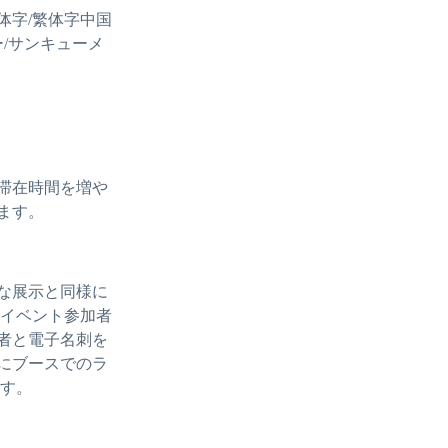
体字/繁体字中国
/サンキューメ
滞在時間を増や
ます。
な展示と同様に
たイベント参加者
者と電子名刺を
にブースでのラ
ます。