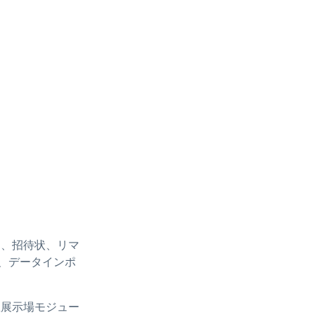
ド、招待状、リマ
、データインポ
想展示場モジュー