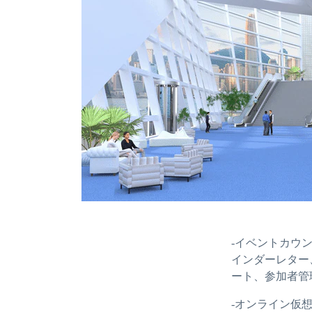
-イベントカウ
インダーレター
ート、参加者管
-オンライン仮