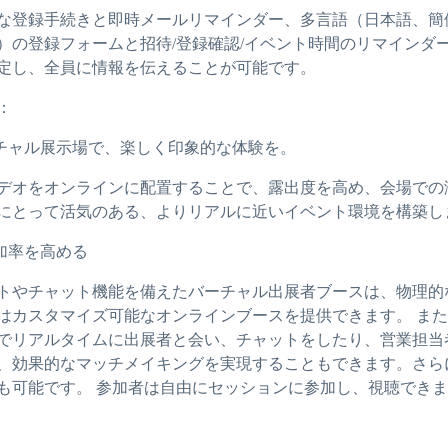
な登録手続きと即時メールリマインダー、多言語（日本語、簡
）の登録フォームと招待/登録確認/イベント時間のリマインダー
定し、全員に情報を伝えることが可能です。
：
ーチャル展示場で、楽しく印象的な体験を。
デオをオンラインに配置することで、露出度を高め、会場での
にとって活気のある、よりリアルに近いイベント環境を構築し
参加率を高める
トやチャット機能を備えたバーチャル出展者ブースは、物理的
はカスタマイズ可能なオンラインブースを提供できます。 ま
でリアルタイムに出展者と会い、チャットをしたり、営業担当
、効果的なマッチメイキングを実現することもできます。さら
も可能です。 参加者は自由にセッションに参加し、視聴でき