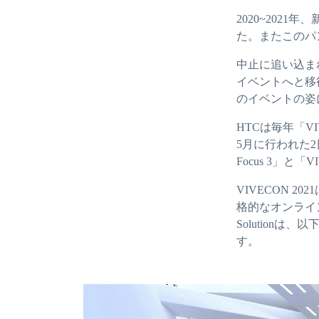
2020~202
た。またこのパ
中止に追い込ま
イベントへと移
のイベントの姿
HTCは毎年「V
5月に行われた
Focus 3」と「
VIVECON 
格的なオンライン仮想
Solution
す。