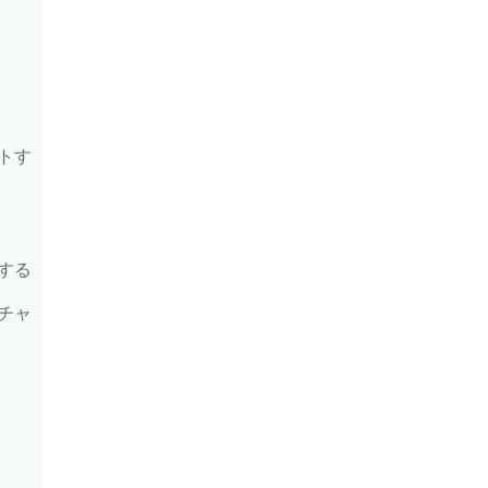
トす
する
チャ
る