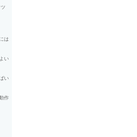
ンツ
には
よい
ばい
動作