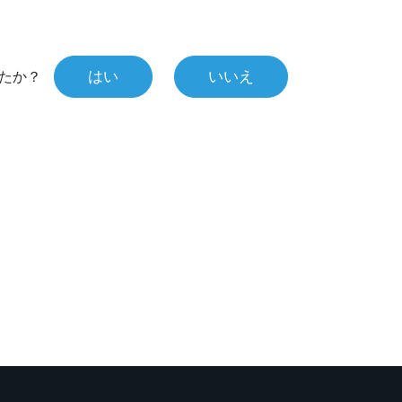
はい
いいえ
たか？