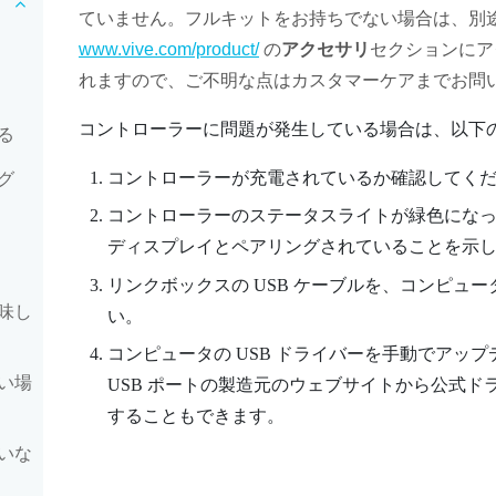
ていません。フルキットをお持ちでない場合は、別
www.vive.com/product/
の
アクセサリ
セクションにア
れますので、ご不明な点はカスタマーケアまでお問
コントローラーに問題が発生している場合は、以下
る
コントローラーが充電されているか確認してく
グ
コントローラーのステータスライトが緑色にな
ディスプレイとペアリングされていることを示
リンクボックスの USB ケーブルを、コンピュータ
味し
い。
コンピュータの USB ドライバーを手動でアッ
い場
USB ポートの製造元のウェブサイトから公式
することもできます。
いな