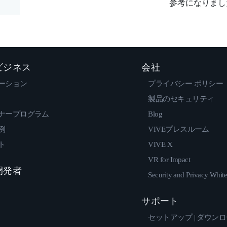
参考になりまし
 ビジネス
会社
ーション
プライバシー ポリシー
製品のセキュリティ
ナープログラム
Blog
例
VIVEプレスルーム
ト
VIVE X
VR for Impact
 開発者
Security and Privacy Whit
サポート
セットアップ | ダウン