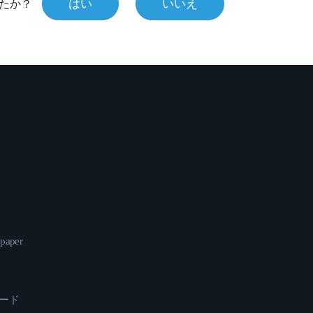
はい
いいえ
たか？
epaper
ロード