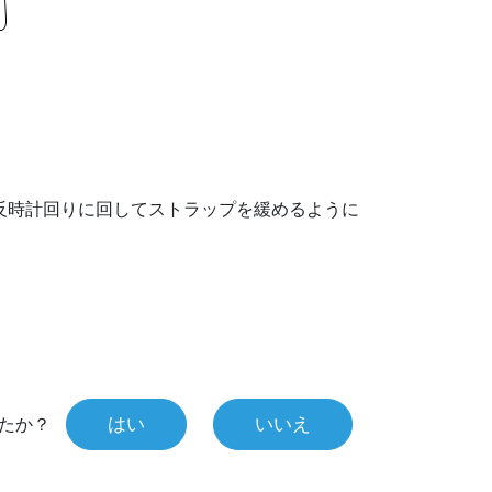
反時計回りに回してストラップを緩めるように
はい
いいえ
たか？