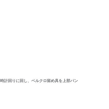
を時計回りに回し、ベルクロ留め具を上部バン