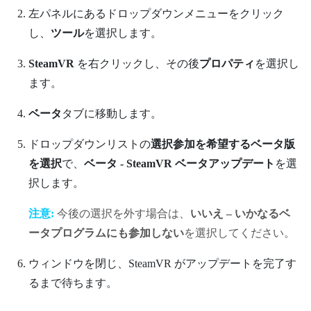
左パネルにあるドロップダウンメニューをクリック
し、
ツール
を選択します。
SteamVR
を右クリックし、その後
プロパティ
を選択し
ます。
ベータ
タブに移動します。
ドロップダウンリストの
選択参加を希望するベータ版
を選択
で、
ベータ - SteamVR ベータアップデート
を選
択します。
注意:
今後の選択を外す場合は、
いいえ – いかなるベ
ータプログラムにも参加しない
を選択してください。
ウィンドウを閉じ、
SteamVR
がアップデートを完了す
るまで待ちます。