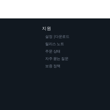
지원
설정 |다운로드
릴리스 노트
주문 상태
자주 묻는 질문
보증 정책