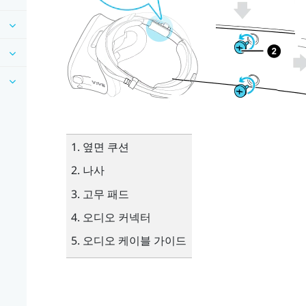
옆면 쿠션
나사
고무 패드
오디오 커넥터
오디오 케이블 가이드