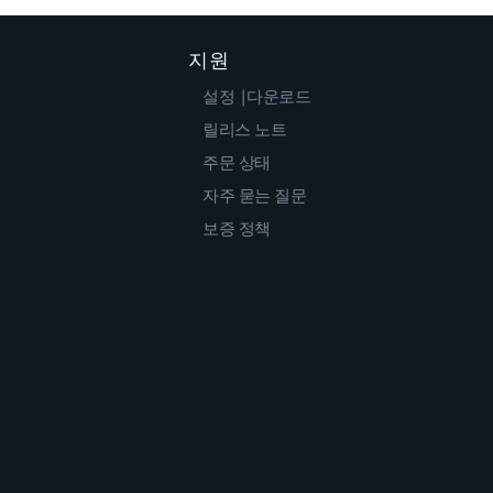
지원
설정 |다운로드
릴리스 노트
주문 상태
자주 묻는 질문
보증 정책