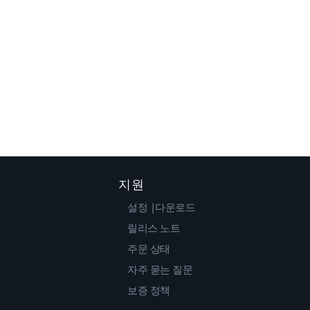
지원
설정 |다운로드
릴리스 노트
주문 상태
자주 묻는 질문
보증 정책