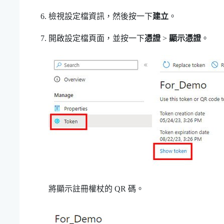
檢視設定檔資訊，然後按一下
建立
。
開啟設定檔頁面，並按一下
憑證
>
顯示憑證
。
將顯示註冊權杖的 QR 碼。