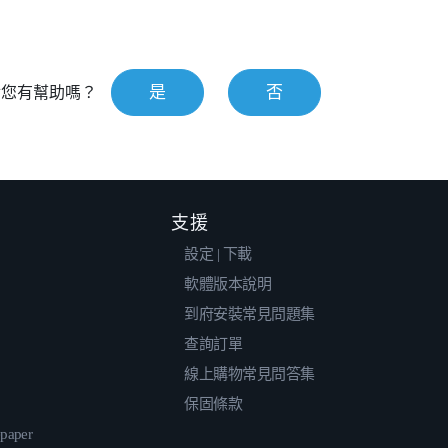
是
否
對您有幫助嗎？
支援
設定 | 下載
軟體版本說明
到府安裝常見問題集
查詢訂單
線上購物常見問答集
保固條款
epaper