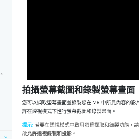
。
拍攝螢幕截圖和錄製螢幕畫面
您可以擷取螢幕畫面並錄製您在 VR 中所見內容的影
許在透視模式下進行螢幕截圖和錄製畫面。
提示:
若要在透視模式中啟用螢幕擷取和錄製功能，請
啟
允許透視錄製和投影
。