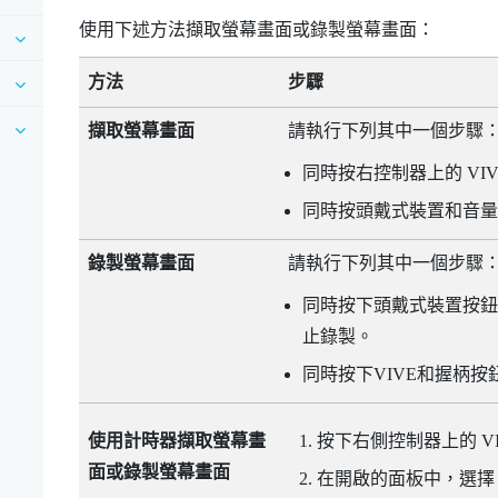
使用下述方法擷取螢幕畫面或錄製螢幕畫面：
方法
步驟
擷取螢幕畫面
請執行下列其中一個步驟
同時按右控制器上的
VI
同時按
頭戴式裝置
和
音量
錄製螢幕畫面
請執行下列其中一個步驟
同時按下
頭戴式裝置
按鈕
止錄製。
同時按下
VIVE
和
握柄
按
按下右側控制器上的
V
使用計時器擷取螢幕畫
面或錄製螢幕畫面
在開啟的面板中，選