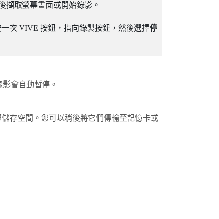
遲後擷取螢幕畫面或開始錄影。
按一次
VIVE
按鈕，指向錄製按鈕，然後選擇
停
幕錄影會自動暫停。
部儲存空間。您可以稍後將它們傳輸至記憶卡或