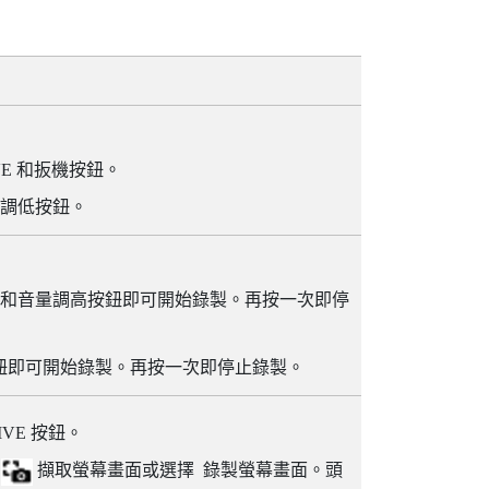
：
VE
和
扳機
按鈕。
調低
按鈕。
：
和
音量調高
按鈕即可開始錄製。再按一次即停
鈕即可開始錄製。再按一次即停止錄製。
IVE
按鈕。
擇
擷取螢幕畫面或選擇
錄製螢幕畫面。頭