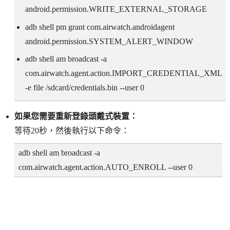
android.permission.WRITE_EXTERNAL_STORAGE
adb shell pm grant com.airwatch.androidagent
android.permission.SYSTEM_ALERT_WINDOW
adb shell am broadcast -a
com.airwatch.agent.action.IMPORT_CREDENTIAL_XML
-e file /sdcard/credentials.bin --user 0
如果您需要重新登錄頭戴式裝置：
等待20秒，然後執行以下命令：
adb shell am broadcast -a
com.airwatch.agent.action.AUTO_ENROLL --user 0