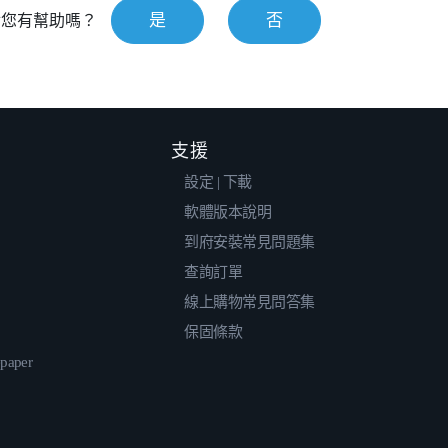
是
否
對您有幫助嗎？
支援
設定 | 下載
軟體版本說明
到府安裝常見問題集
查詢訂單
線上購物常見問答集
保固條款
epaper