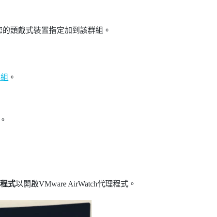
您的頭戴式裝置指定加到該群組。
群組
。
。
理程式
以開啟
VMware AirWatch
代理程式。