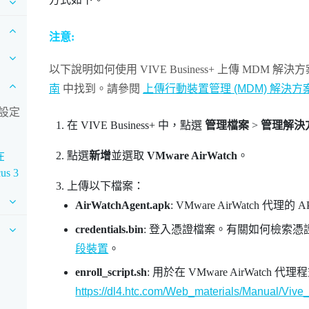
注意:
以下說明如何使用
VIVE Business+
上傳 MDM 解決
南
中找到。請參閱
上傳行動裝置管理 (MDM) 解決方
並設定
在
VIVE Business+
中，點選
管理檔案
>
管理解決
點選
新增
並選取
VMware AirWatch
。
在
s 3
上傳以下檔案：
AirWatchAgent.apk
: VMware AirWatch 代理的
credentials.bin
: 登入憑證檔案。有關如何檢索
段裝置
。
enroll_script.sh
: 用於在
VMware AirWatch
代理程
https://dl4.htc.com/Web_materials/Manual/Vive_