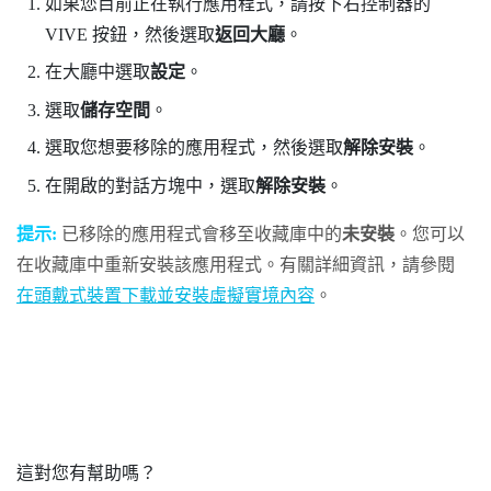
如果您目前正在執行應用程式，請按下右控制器的
VIVE
按鈕，然後選取
返回大廳
。
在
大廳
中選取
設定
。
選取
儲存空間
。
選取您想要移除的應用程式，然後選取
解除安裝
。
在開啟的對話方塊中，選取
解除安裝
。
提示:
已移除的應用程式會移至收藏庫中的
未安裝
。您可以
在收藏庫中重新安裝該應用程式。有關詳細資訊，請參閱
在頭戴式裝置下載並安裝虛擬實境內容
。
這對您有幫助嗎？