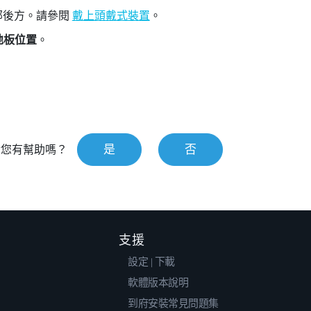
部後方。請參閱
戴上頭戴式裝置
。
地板位置
。
是
否
對您有幫助嗎？
支援
設定 | 下載
軟體版本說明
到府安裝常見問題集