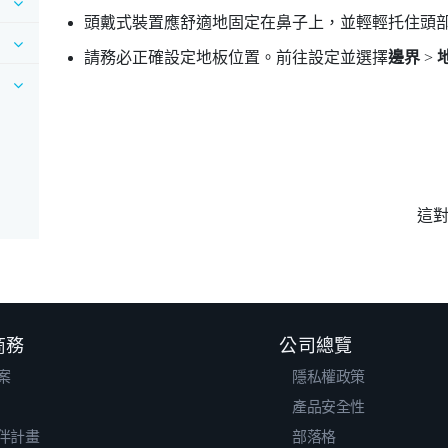
頭戴式裝置應舒適地固定在鼻子上，並輕輕托住頭
請務必正確設定地板位置。前往設定並選擇
邊界
>
這
 商務
公司總覽
案
隱私權政策
產品安全性
伴計畫
部落格