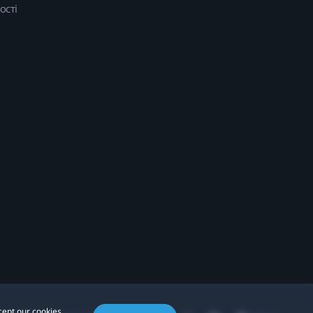
ості
cept our cookies