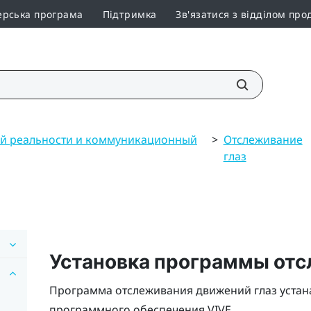
ерська програма
Підтримка
Зв'язатися з відділом про
й реальности и коммуникационный
>
Отслеживание
глаз
Установка программы отс
Программа отслеживания движений глаз устана
программного обеспечения VIVE.