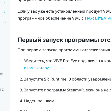
Если у вас уже есть установленный продукт VIV
программное обеспечение VIVE с
веб-сайта VIV
Первый запуск программы отс
я
При первом запуске программы отслеживания 
Убедитесь, что
VIVE Pro Eye
подключен к ком
.
к компьютеру
не
Запустите SR_Runtime.
В области уведомлени
 с
Запустите программу
SteamVR
, если она не 
Наденьте шлем.