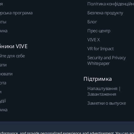
ня
Політика конфіденційн
рська програма
Безпека продукту
кты
Блог
имка
Прес-центр
VIVE X
бники VIVE
VR for Impact
йте для себе
Security and Privacy
Whitepaper
ати
ювати
Підтримка
ота
Налаштування |
и
Завантаження
удії
Заметки о выпуске
имка
 performance, and provide personalized experience and advertisement. You can ac