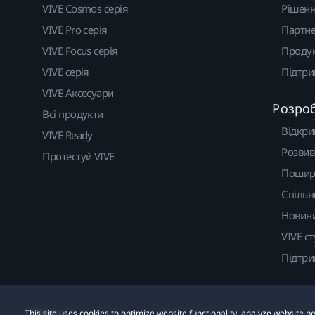
VIVE Cosmos серія
Рішен
VIVE Pro серія
Партне
VIVE Focus серія
Проду
VIVE серія
Підтр
VIVE Аксесуари
Розро
Всі продукти
Відкри
VIVE Ready
Розвив
Протестуй VIVE
Пошир
Спільн
Новин
VIVE ст
Підтр
This site uses cookies to optimize website functionality, analyze website