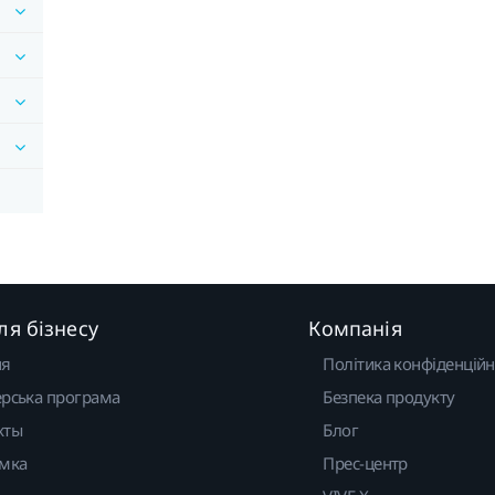
ля бізнесу
Компанія
ня
Політика конфіденційн
рська програма
Безпека продукту
кты
Блог
имка
Прес-центр