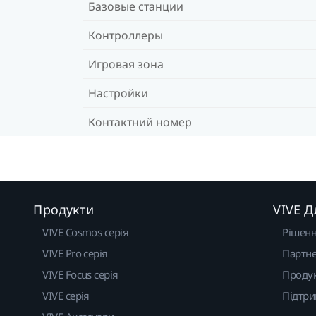
Базовые станции
Контроллеры
Игровая зона
Настройки
Контактний номер
Продукти
VIVE Д
VIVE Cosmos серія
Рішен
VIVE Pro серія
Партне
VIVE Focus серія
Проду
VIVE серія
Підтр