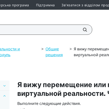
ерська програма
Підтримка
Зв'язатися з відділом про
альности и
>
Общие
>
Я вижу перемещен
одуль
решения
виртуальной реаль
Я вижу перемещение или
виртуальной реальности. 
Выполните следующие действия.