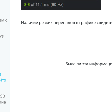
ем с
Наличие резких перепадов в графике свидете
ws
о
Была ли эта информац
е
Что
USB
она