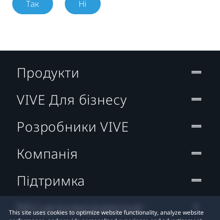
Так
Ні
Продукти
VIVE Для бізнесу
Розробники VIVE
Компанія
Підтримка
Місцезнаходження:
This site uses cookies to optimize website functionality, analyze website