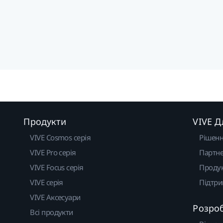
Продукти
VIVE Д
VIVE Cosmos серія
Рішен
VIVE Pro серія
Партне
VIVE Focus серія
Проду
VIVE серія
Підтр
VIVE Аксесуари
Розро
Всі продукти