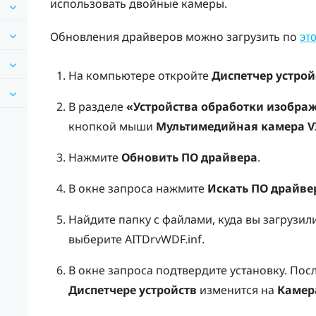
использовать двойные камеры.
Обновления драйверов можно загрузить по
эт
На компьютере откройте
Диспетчер устрой
В разделе
«Устройства обработки изобра
кнопкой мыши
Мультимедийная камера VI
Нажмите
Обновить ПО драйвера
.
В окне запроса нажмите
Искать ПО драйве
Найдите папку с файлами, куда вы загрузил
выберите
AITDrvWDF.inf
.
В окне запроса подтвердите установку.
Посл
Диспетчере устройств
изменится на
Камера