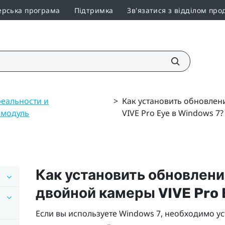
ерська програма
Підтримка
Зв'язатися з відділом про
еальности и
>
Как установить обновлен
 модуль
VIVE Pro Eye в Windows 7?
Как установить обновлени
двойной камеры
VIVE Pro 
Если вы используете
Windows
7, необходимо ус