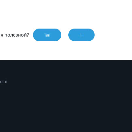
ия полезной?
Так
Ні
ості