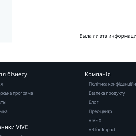
Была ли эта информац
ля бізнесу
Компанія
ня
Політика конфіденційн
рська програма
Безпека продукту
кты
Блог
имка
Прес-центр
VIVE X
бники VIVE
VR for Impact