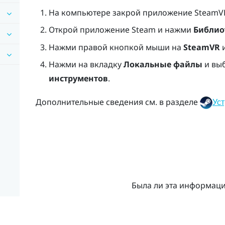
На компьютере закрой приложение
SteamV
Открой приложение
Steam
и нажми
Библио
Нажми правой кнопкой мыши на
SteamVR
и
Нажми на вкладку
Локальные файлы
и вы
инструментов
.
Дополнительные сведения см. в разделе
Ус
Была ли эта информац