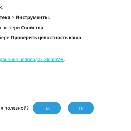
R
.
тека
>
Инструменты
.
 выбери
Свойства
.
бери
Проверить целостность кэша
.
транение неполадок SteamVR
ия полезной?
Так
Ні