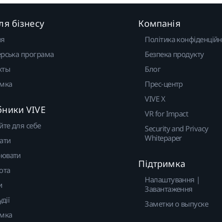
ля бізнесу
Компанія
ня
Політика конфіденційн
рська програма
Безпека продукту
кты
Блог
имка
Прес-центр
VIVE X
бники VIVE
VR for Impact
йте для себе
Security and Privacy
Whitepaper
ати
ювати
Підтримка
ота
Налаштування |
и
Завантаження
удії
Заметки о выпуске
имка