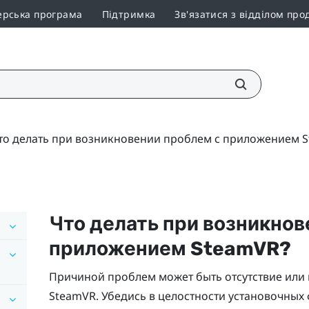
ерська програма
Підтримка
Зв'язатися з відділом про
то делать при возникновении проблем с приложением 
Что делать при возникнов
приложением
SteamVR
?
Причиной проблем может быть отсутствие или
SteamVR
. Убедись в целостности установочных