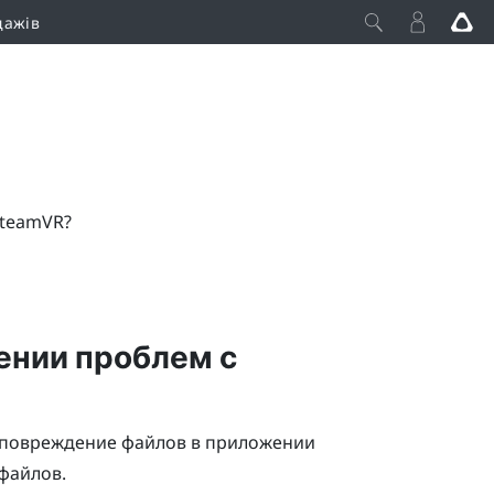
дажів
SteamVR?
ении проблем с
 повреждение файлов в приложении
 файлов.