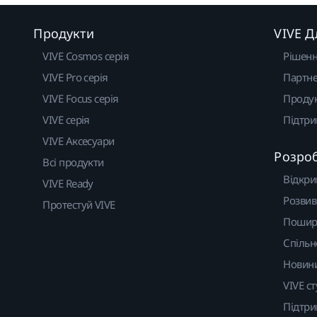
Продукти
VIVE Д
VIVE Cosmos серія
Рішен
VIVE Pro серія
Партне
VIVE Focus серія
Проду
VIVE серія
Підтр
VIVE Аксесуари
Розро
Всі продукти
Відкри
VIVE Ready
Розвив
Протестуй VIVE
Пошир
Спільн
Новин
VIVE ст
Підтр