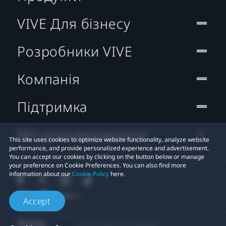
VIVE Для бізнесу
Розробники VIVE
Компанія
Підтримка
Місцезнаходження:
This site uses cookies to optimize website functionality, analyze website
performance, and provide personalized experience and advertisement.
You can accept our cookies by clicking on the button below or manage
your preference on Cookie Preferences. You can also find more
information about our
Cookie Policy
here.
Accept
© 2011-2026 HTC Corporation