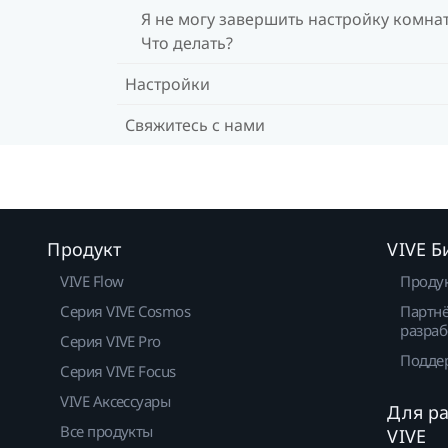
Я не могу завершить настройку комна
Что делать?
Настройки
Свяжитесь с нами
Продукт
VIVE Б
VIVE Flow
Проду
Серия VIVE Cosmos
Партнё
разраб
Серия VIVE Pro
Подде
Серия VIVE Focus
VIVE Аксессуары
Для р
Все продукты
VIVE