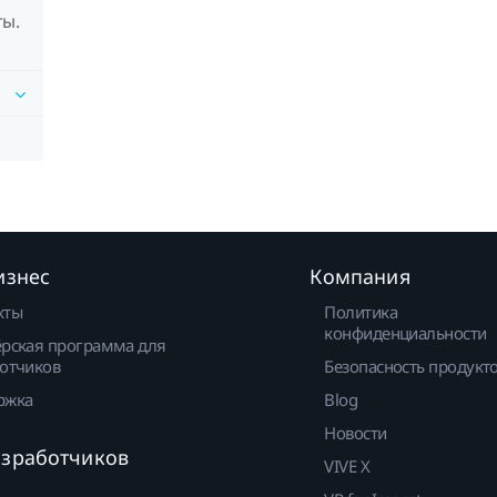
ты.
изнес
Компания
кты
Политика
конфиденциальности
рская программа для
отчиков
Безопасность продукт
ржка
Blog
Новости
азработчиков
VIVE X