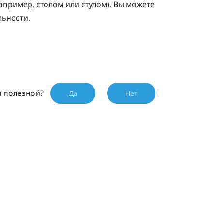
апример, столом или стулом). Вы можете
льности.
я полезной?
Да
Нет