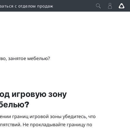
заться с отделом продаж
тво, занятое мебелью?
под игровую зону
ебелью?
ении границ игровой зоны убедитесь, что
епятствий. Не прокладывайте границу по