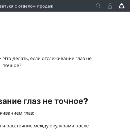
заться с отделом продаж
>
Что делать, если отслеживание глаз не
точное?
вание глаз не точное?
живанием глаз:
ов и расстояние между окулярами после