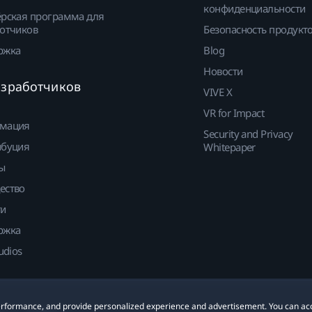
конфиденциальности
рская программа для
отчиков
Безопасность продукт
ржка
Blog
Новости
азработчиков
VIVE X
VR for Impact
мация
Security and Privacy
ибуция
Whitepaper
ы
ество
ти
ржка
udios
 performance, and provide personalized experience and advertisement. You can ac