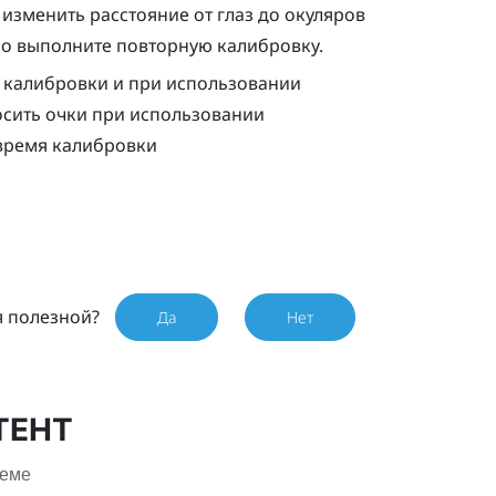
изменить расстояние от глаз до окуляров
но выполните повторную калибровку.
мя калибровки и при использовании
носить очки при использовании
 время калибровки
я полезной?
Да
Нет
ТЕНТ
леме