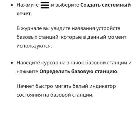
Нажмите
и выберите
Создать системный
отчет
.
В журнале вы увидите названия устройств
базовых станций, которые в данный момент
используются.
Наведите курсор на значок базовой станции и
нажмите
Определить базовую станцию
.
Начнет быстро мигать белый индикатор
состояния на базовой станции.