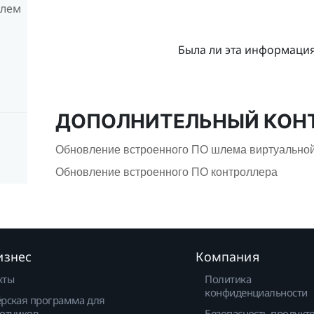
блем
Была ли эта информаци
ДОПОЛНИТЕЛЬНЫЙ КОН
Обновление встроенного ПО шлема виртуальной
Обновление встроенного ПО контроллера
изнес
Компания
кты
Политика
конфиденциальности
рская программа для
отчиков
Безопасность продукт