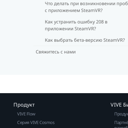
Что делать при возникновении про
с приложением SteamVR?
Как устранить ошибку 208 в
приложении SteamVR?
Как выбрать бета-версию SteamVR?
Свяжитесь с нами
Продукт
VIVE Б
VIVE Flow
Проду
Серия VIVE Cosmos
Партнё
разраб