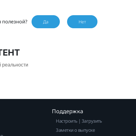
я полезной?
Да
Нет
ТЕНТ
 реальности
Поддержка
Настроить | Загрузить
Заметки о выпуске
ов