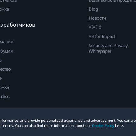
ржка
Blog
Новости
азработчиков
VIVE X
VR for Impact
мация
Security and Privacy
ибуция
Whitepaper
ы
ество
ти
ржка
udios
 performance, and provide personalized experience and advertisement. You can ac
е
Cookies
erences. You can also find more information about our
Cookie Policy
here.