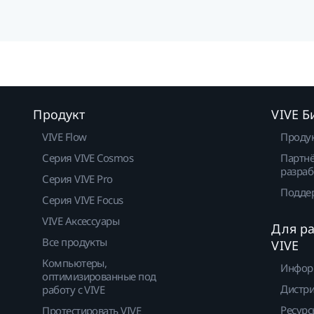
Продукт
VIVE Б
VIVE Flow
Проду
Серия VIVE Cosmos
Партнё
разраб
Серия VIVE Pro
Подде
Серия VIVE Focus
VIVE Аксессуары
Для р
Все продукты
VIVE
Компьютеры,
Инфор
оптимизированные под
Дистр
работу с VIVE
Ресурс
Протестировать VIVE