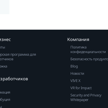
изнес
Компания
кты
Политика
конфиденциальности
рская программа для
отчиков
Безопасность продукт
ржка
Blog
Новости
азработчиков
VIVE X
VR for Impact
мация
Security and Privacy
ибуция
Whitepaper
ы