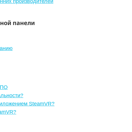
онних производителей
ной панели
чанию
 ПО
альности?
приложением SteamVR?
eamVR?