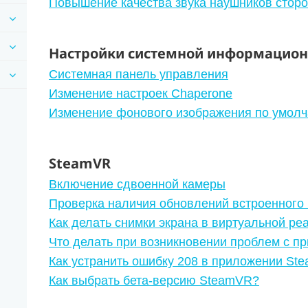
Повышение качества звука наушников стор
Настройки системной информацион
Системная панель управления
Изменение настроек Chaperone
Изменение фонового изображения по умол
SteamVR
Включение сдвоенной камеры
Проверка наличия обновлений встроенного
Как делать снимки экрана в виртуальной ре
Что делать при возникновении проблем с 
Как устранить ошибку 208 в приложении St
Как выбрать бета-версию SteamVR?