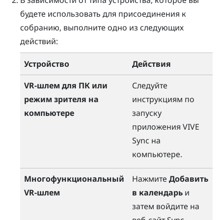
будете использовать для присоединения к
собранию, выполните одно из следующих
действий:
Устройство
Действия
VR-шлем для ПК или
Следуйте
режим зрителя на
инструкциям по
компьютере
запуску
приложения
VIVE
Sync
на
компьютере.
Многофункциональный
Нажмите
Добавить
VR-шлем
в календарь
и
затем войдите на