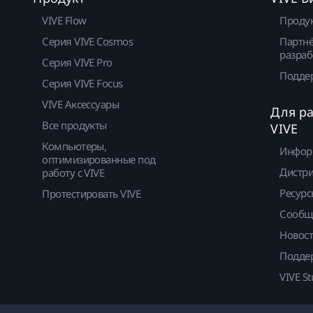
VIVE Flow
Проду
Серия VIVE Cosmos
Партнё
разраб
Серия VIVE Pro
Подде
Серия VIVE Focus
VIVE Аксессуары
Для р
Все продукты
VIVE
Компьютеры,
Инфор
оптимизированные под
Дистр
работу с VIVE
Ресурс
Протестировать VIVE
Сообщ
Новос
Подде
VIVE St