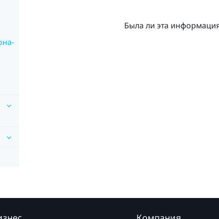
Была ли эта информаци
она-
изнес
Компания