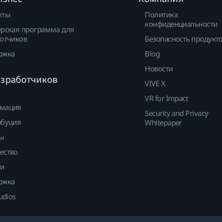
кты
Политика
конфиденциальности
рская программа для
отчиков
Безопасность продукт
ржка
Blog
Новости
азработчиков
VIVE X
VR for Impact
мация
Security and Privacy
ибуция
Whitepaper
ы
ество
ти
ржка
udios