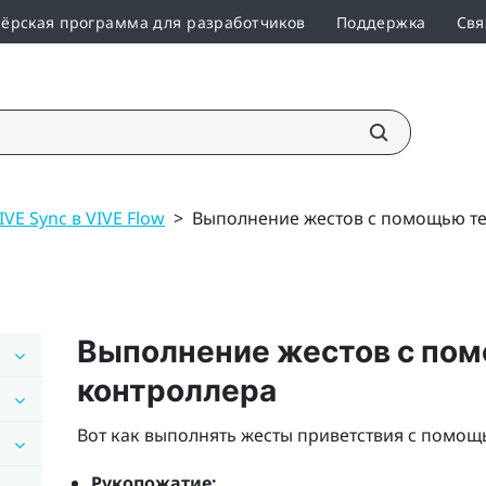
ёрская программа для разработчиков
Поддержка
Свя
VE Sync в VIVE Flow
>
Выполнение жестов с помощью т
Выполнение жестов с по
контроллера
Вот как выполнять жесты приветствия с помощ
Рукопожатие: