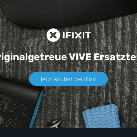
iginalgetreue VIVE
Ersatzte
Jetzt kaufen bei iFixit​