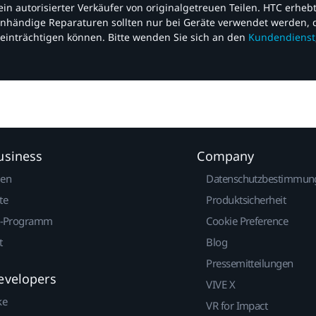
nd ein autorisierter Verkäufer von originalgetreuen Teilen. HTC erhe
nhändige Reparaturen sollten nur bei Geräte verwendet werden, d
einträchtigen können. Bitte wenden Sie sich an den
Kundendienst
usiness
Company
gen
Datenschutzbestimmun
te
Produktsicherheit
r-Programm
Cookie Preference
t
Blog
Pressemitteilungen
evelopers
VIVE X
ke
VR for Impact