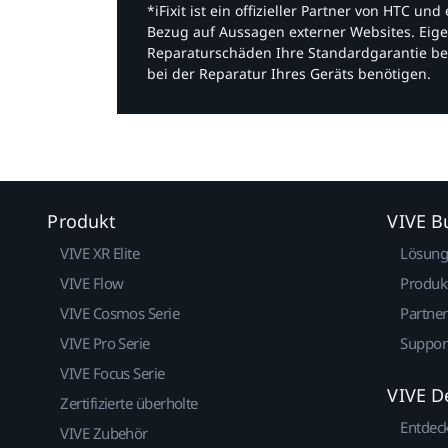
*iFixit ist ein offizieller Partner von HTC u
Bezug auf Aussagen externer Websites. Eige
Reparaturschäden Ihre Standardgarantie be
bei der Reparatur Ihres Geräts benötigen.​
Produkt
VIVE B
VIVE XR Elite
Lösun
VIVE Flow
Produk
VIVE Cosmos Serie
Partne
VIVE Pro Serie
Suppor
VIVE Focus Serie
VIVE D
Zertifizierte überholte
Entdec
VIVE Zubehör