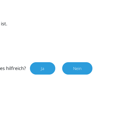
ist.
es hilfreich?
Ja
Nein