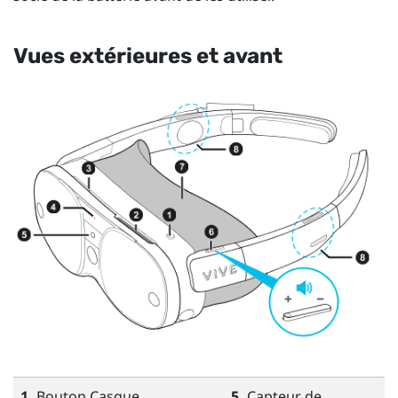
Vues extérieures et avant
1.
Bouton
Casque
5.
Capteur de