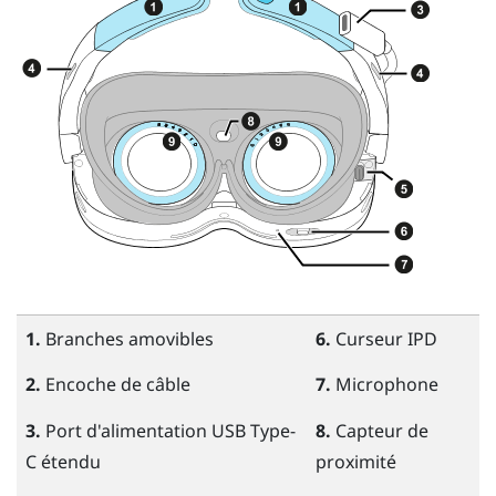
1.
Branches amovibles
6.
Curseur IPD
2.
Encoche de câble
7.
Microphone
3.
Port d'alimentation
USB Type-
8.
Capteur de
C
étendu
proximité