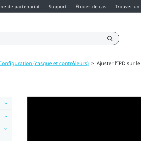
e de partenariat
Support
Études de cas
Trouver un
Configuration (casque et contrôleurs)
>
Ajuster l’IPD sur l