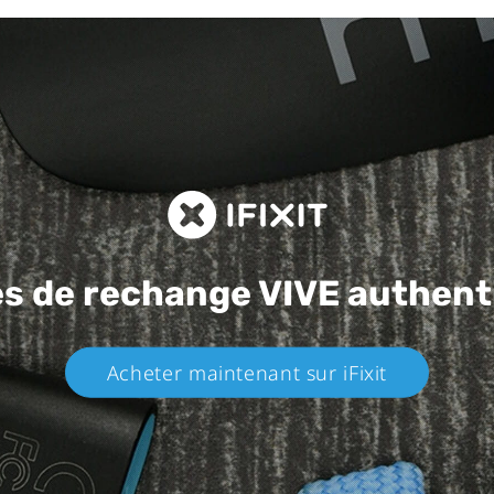
es de rechange
VIVE authent
Acheter maintenant sur iFixit​