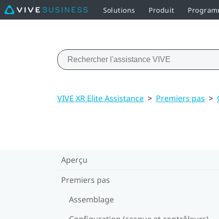
Solutions
Produit
Programm
VIVE XR Elite Assistance
>
Premiers pas
>
Aperçu
Premiers pas
Assemblage
Configuration (casque et contrôleurs)