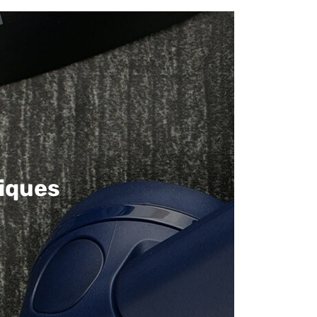
iques​