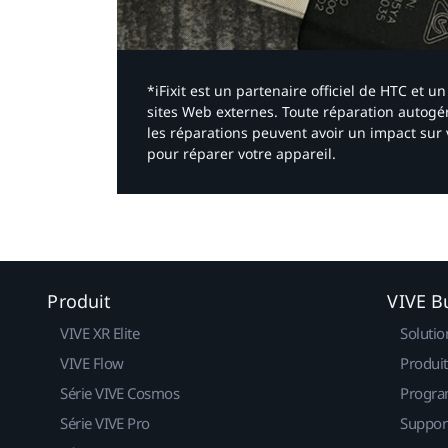
*iFixit est un partenaire officiel de HTC et
sites Web externes. Toute réparation autogér
les réparations peuvent avoir un impact sur 
pour réparer votre appareil.​
Produit
VIVE B
VIVE XR Elite
Solutio
VIVE Flow
Produit
Série VIVE Cosmos
Progra
Série VIVE Pro
Suppor