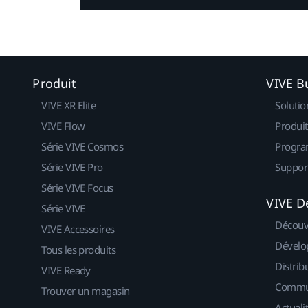
Produit
VIVE B
VIVE XR Elite
Solutio
VIVE Flow
Produit
Série VIVE Cosmos
Progra
Série VIVE Pro
Suppor
Série VIVE Focus
VIVE D
Série VIVE
Découv
VIVE Accessoires
Dévelo
Tous les produits
Distrib
VIVE Ready
Commu
Trouver un magasin
Actuali