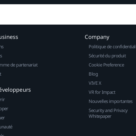
usiness
Company
ns
Politique de confidential
s
Sécurité du produit
mme de partenariat
Cookie Preference
t
Blog
VIVE X
éveloppeurs
VR for Impact
rir
Nouvelles importantes
pper
Security and Privacy
Whitepaper
uer
nauté
tés