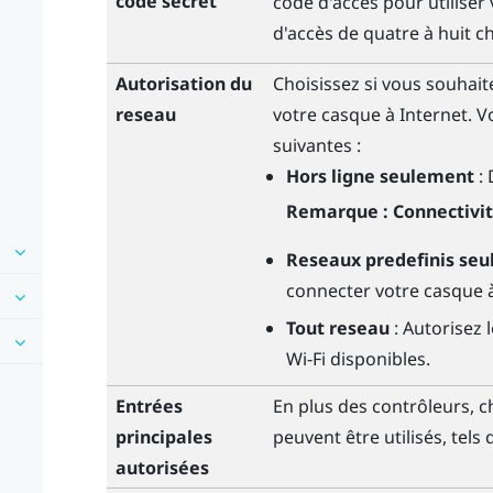
code secret
code d'accès pour utiliser
d'accès de quatre à huit ch
Autorisation du
Choisissez si vous souhaite
reseau
votre casque à Internet. V
suivantes :
Hors ligne seulement
: 
Remarque :
Connectivi
Reseaux predefinis se
connecter votre casque 
Tout reseau
: Autorisez 
Wi-Fi
disponibles.
Entrées
En plus des contrôleurs, c
principales
peuvent être utilisés, tels 
autorisées