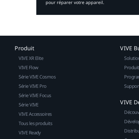
pour réparer votre appareil.​
Produit
VIVE B
VIVE XR Elite
Solutio
VIVE Flow
Produit
Série VIVE Cosmos
Progra
Série VIVE Pro
Suppor
Série VIVE Focus
VIVE D
Série VIVE
Découv
VIVE Accessoires
Dévelo
Tous les produits
Distrib
VIVE Ready