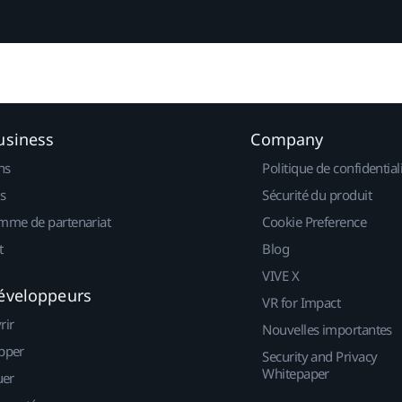
usiness
Company
ns
Politique de confidential
s
Sécurité du produit
mme de partenariat
Cookie Preference
t
Blog
VIVE X
éveloppeurs
VR for Impact
rir
Nouvelles importantes
pper
Security and Privacy
Whitepaper
uer