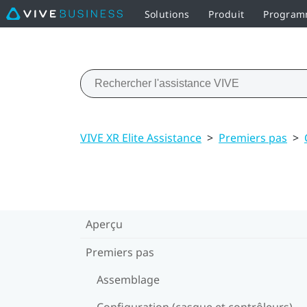
Solutions
Produit
Programm
VIVE XR Elite Assistance
>
Premiers pas
>
Aperçu
Premiers pas
Assemblage
Configuration (casque et contrôleurs)