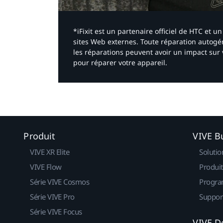
*iFixit est un partenaire officiel de HTC et
sites Web externes. Toute réparation autogér
les réparations peuvent avoir un impact sur 
pour réparer votre appareil.​
Produit
VIVE B
VIVE XR Elite
Solutio
VIVE Flow
Produit
Série VIVE Cosmos
Progra
Série VIVE Pro
Suppor
Série VIVE Focus
VIVE D