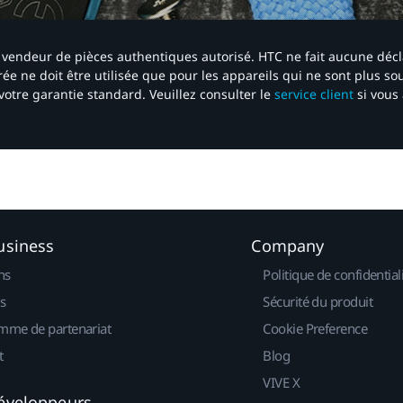
 un vendeur de pièces authentiques autorisé. HTC ne fait aucune déc
ée ne doit être utilisée que pour les appareils qui ne sont plus s
votre garantie standard. Veuillez consulter le
service client
si vous 
usiness
Company
ns
Politique de confidential
s
Sécurité du produit
mme de partenariat
Cookie Preference
t
Blog
VIVE X
éveloppeurs