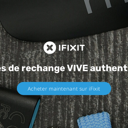
es de rechange
VIVE authent
Acheter maintenant sur iFixit​