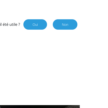
il été utile ?
Oui
Non