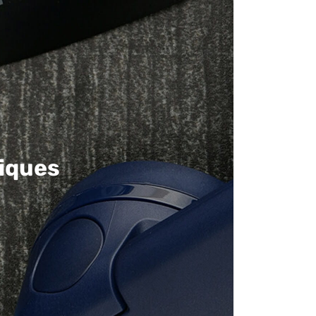
iques​