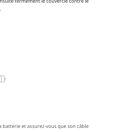
ensuite fermement le couvercle contre le
.
la batterie et assurez-vous que son câble