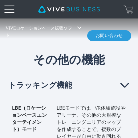
VIVE
VIVEロケーションベース拡張ソフ
ト
お問い合わせ
Location-
Based
その他の機能
Software
Suite
トラッキング機能
›
LBE（ロケーシ
LBEモードでは、VR体験施設や
ョンベースエン
アリーナ、その他の大規模な
ターテイメン
トレーニングエリアのマップ
ト）モード
を作成することで、複数のプ
レイヤーが自由に動き回れる