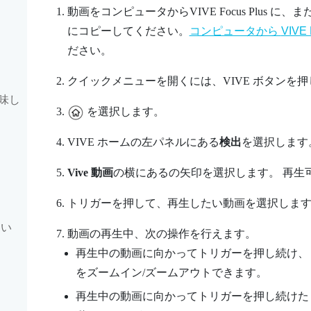
動画をコンピュータから
VIVE Focus
Plus
に、ま
にコピーしてください。
コンピュータから
VIVE 
ださい。
クイックメニューを開くには、
VIVE
ボタンを押
味し
を選択します。
VIVE
ホームの左パネルにある
検出
を選択します
Vive 動画
の横にあるの矢印を選択します。
再生
トリガー
を押して、再生したい動画を選択しま
もい
動画の再生中、次の操作を行えます。
再生中の動画に向かって
トリガー
を押し続け、
をズームイン/ズームアウトできます。
再生中の動画に向かって
トリガー
を押し続けた