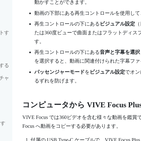
動かすことができます。
動画の下部にある再生コントロールを使用して
再生コントロールの下にある
ビジュアル設定
（
トす
たは360度ビューで曲面またはフラットディ
す。
再生コントロールの下にある
音声と字幕を選択
を選択すると、動画に関連付けられた字幕ファ
する
パッセンジャーモード
を
ビジュアル設定
でオン
チャ
るずれを防げます。
コンピュータから
VIVE Focus
Plu
VIVE Focus
では360ビデオを含む様々な動画を鑑賞
影す
Focus
へ動画をコピーする必要があります。
付属の
USB Type-C
ケーブルで、
VIVE Focus
Plus