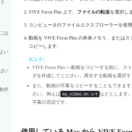
ンテ
VIVE Focus
Plus
上で、
ファイルの転送
を選択し
コンピュータのファイルエクスプローラーを使
には
動画を
VIVE Focus
Plus
の本体メモリ、またはス
コピーします。
よい
ヒント:
VIVE Focus
Plus
へ動画をコピーする前に、スト
ばい
ダを作成してください。再生する動画を選択す
また、動画の字幕をコピーすることもできます
動作
さい。例えば
などとします
my_video.en.srt
字幕の言語です。
使用している
Mac
から
VIVE Focu