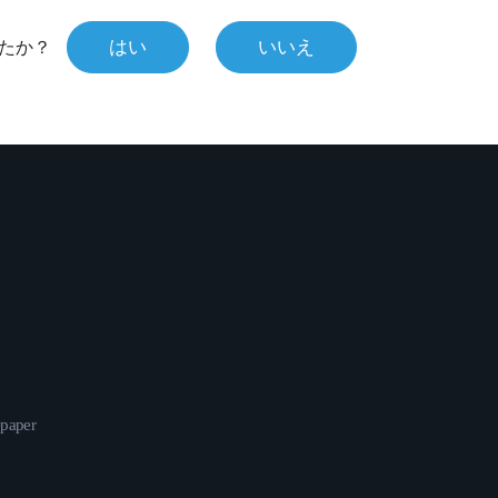
はい
いいえ
たか？
epaper