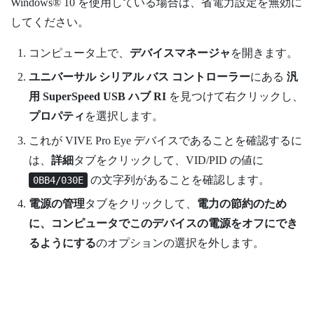
Windows®
10 を使用している場合は、省電力設定を無効に
してください。
コンピュータ上で、
デバイスマネージャ
を開きます。
ユニバーサル シリアル バス コントローラー
にある
汎
用 SuperSpeed USB ハブ RI
を見つけて右クリックし、
プロパティ
を選択します。
これが
VIVE Pro Eye
デバイスであることを確認するに
は、
詳細
タブをクリックして、VID/PID の値に
の文字列があることを確認します。
0BB4/030E
電源の管理
タブをクリックして、
電力の節約のため
に、コンピュータでこのデバイスの電源をオフにでき
るようにする
のオプションの選択を外します。