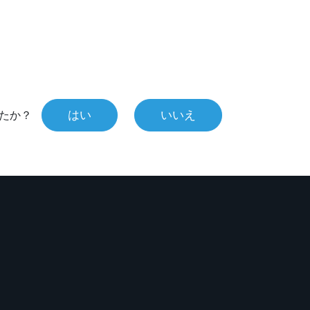
はい
いいえ
たか？