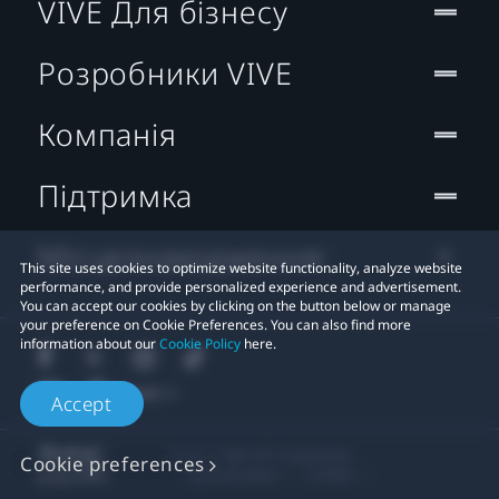
VIVE Для бізнесу
Розробники VIVE
Компанія
Підтримка
Місцезнаходження:
This site uses cookies to optimize website functionality, analyze website
performance, and provide personalized experience and advertisement.
You can accept our cookies by clicking on the button below or manage
your preference on Cookie Preferences. You can also find more
information about our
Cookie Policy
here.
Accept
© 2011-2026 HTC Corporation
Cookie preferences
Правові умови
Cookies