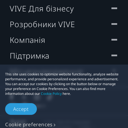
VIVE Для бізнесу
Розробники VIVE
Компанія
Підтримка
Місцезнаходження:
This site uses cookies to optimize website functionality, analyze website
performance, and provide personalized experience and advertisement.
You can accept our cookies by clicking on the button below or manage
your preference on Cookie Preferences. You can also find more
information about our
Cookie Policy
here.
Accept
© 2011-2026 HTC Corporation
Cookie preferences
Правові умови
Cookies