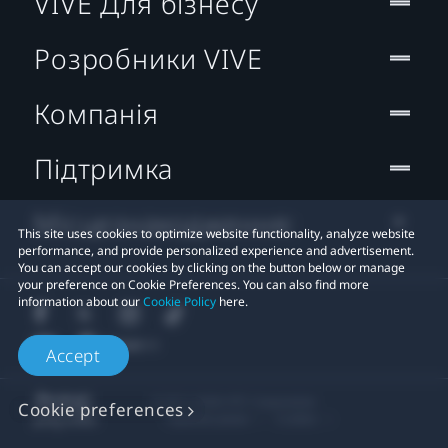
VIVE Для бізнесу
Розробники VIVE
Компанія
Підтримка
Місцезнаходження:
This site uses cookies to optimize website functionality, analyze website
performance, and provide personalized experience and advertisement.
You can accept our cookies by clicking on the button below or manage
your preference on Cookie Preferences. You can also find more
information about our
Cookie Policy
here.
Accept
© 2011-2026 HTC Corporation
Cookie preferences
Правові умови
Cookies