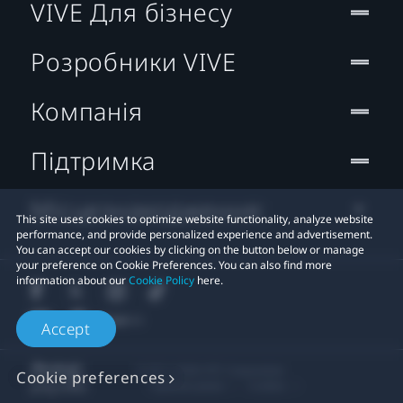
VIVE Для бізнесу
Розробники VIVE
Компанія
Підтримка
Місцезнаходження:
This site uses cookies to optimize website functionality, analyze website
performance, and provide personalized experience and advertisement.
You can accept our cookies by clicking on the button below or manage
your preference on Cookie Preferences. You can also find more
information about our
Cookie Policy
here.
Accept
© 2011-2026 HTC Corporation
Cookie preferences
Правові умови
Cookies