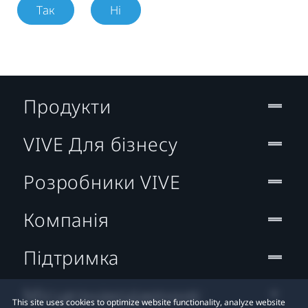
Так
Ні
Продукти
VIVE Для бізнесу
Розробники VIVE
Компанія
Підтримка
Місцезнаходження:
This site uses cookies to optimize website functionality, analyze website