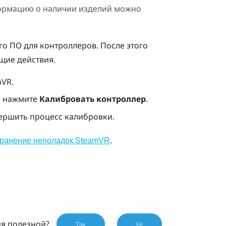
ормацию о наличии изделий можно
го ПО для контроллеров. После этого
щие действия.
mVR
.
ем нажмите
Калибровать контроллер
.
вершить процесс калибровки.
.
транение неполадок SteamVR
ия полезной?
Так
Ні