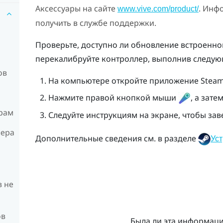
Аксессуары на сайте
. Инф
www.vive.com/product/
получить в службе поддержки.
Проверьте, доступно ли обновление встроенно
перекалибруйте контроллер, выполнив следую
ов
На компьютере откройте приложение
Stea
Нажмите правой кнопкой мыши
, а зат
рам
Следуйте инструкциям на экране, чтобы за
лера
Дополнительные сведения см. в разделе
Ус
в не
ов
Была ли эта информац