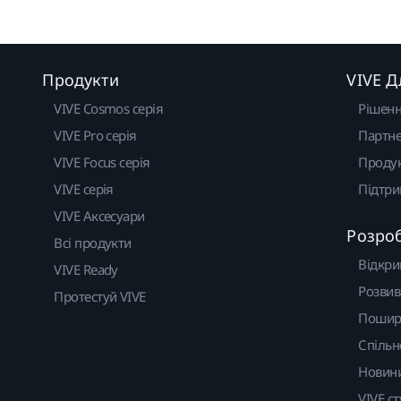
Продукти
VIVE Д
VIVE Cosmos серія
Рішен
VIVE Pro серія
Партне
VIVE Focus серія
Проду
VIVE серія
Підтр
VIVE Аксесуари
Розро
Всі продукти
Відкри
VIVE Ready
Розвив
Протестуй VIVE
Пошир
Спільн
Новин
VIVE ст