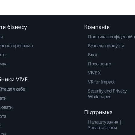
ля бізнесу
Компанія
ня
Політика конфіденційн
рська програма
Безпека продукту
кты
Блог
имка
Прес-центр
VIVE X
бники VIVE
VR for Impact
йте для себе
Security and Privacy
Whitepaper
ати
ювати
Підтримка
ота
Налаштування |
и
Завантаження
удії