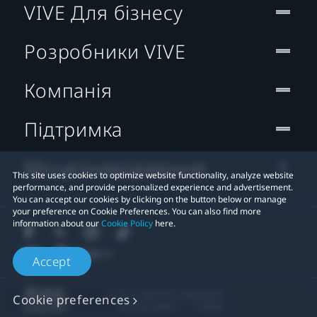
VIVE Для бізнесу
Розробники VIVE
Компанія
Підтримка
Місцезнаходження:
This site uses cookies to optimize website functionality, analyze website
performance, and provide personalized experience and advertisement.
You can accept our cookies by clicking on the button below or manage
your preference on Cookie Preferences. You can also find more
information about our
Cookie Policy
here.
Accept
© 2011-2026 HTC Corporation
Cookie preferences
Правові умови
Cookies