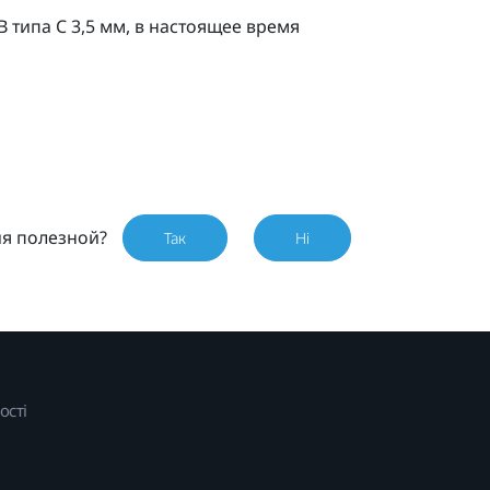
B типа C
3,5 мм, в настоящее время
ия полезной?
Так
Ні
ості