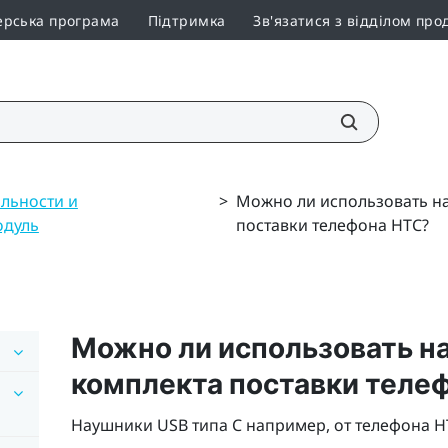
ерська програма
Підтримка
Зв'язатися з відділом про
льности и
>
Можно ли использовать на
одуль
поставки телефона HTC?
Можно ли использовать 
комплекта поставки теле
Наушники
USB типа C
например, от телефона H