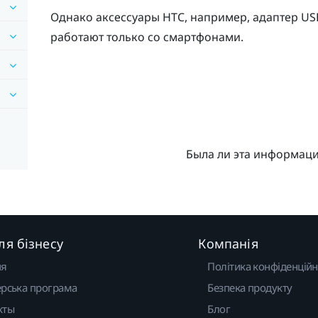
Однако аксессуары HTC, например, адаптер
US
работают только со смартфонами.
Была ли эта информац
ля бізнесу
Компанія
ня
Політика конфіденційн
рська програма
Безпека продукту
кты
Блог