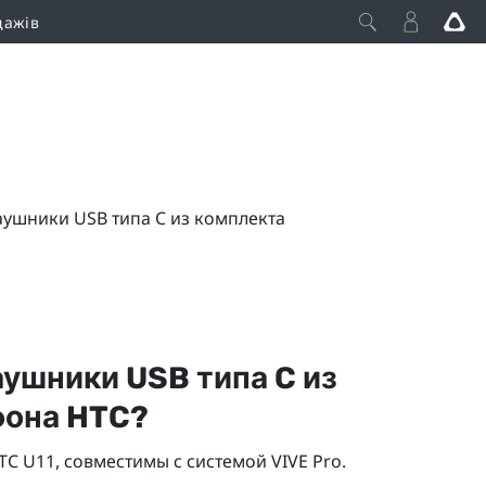
дажів
ушники USB типа C из комплекта
наушники
USB типа C
из
фона HTC?
TC U11, совместимы с системой
VIVE Pro
.