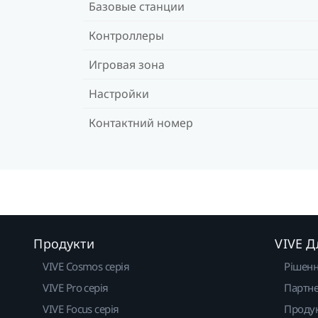
Базовые станции
Контроллеры
Игровая зона
Настройки
Контактний номер
Продукти
VIVE Д
VIVE Cosmos серія
Рішен
VIVE Pro серія
Партне
VIVE Focus серія
Проду